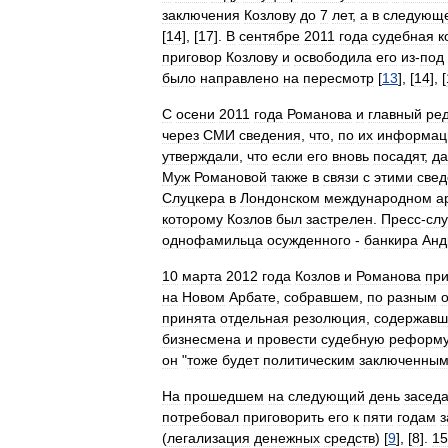
заключения
Козлову
до
7
лет
,
а
в
следующ
[
14
], [
17
].
В
сентябре
2011
года
судебная
к
приговор
Козлову
и
освободила
его
из
-
под
было
направлено
на
пересмотр
[
13
], [
14
], [
С
осени
2011
года
Романова
и
главный
ре
через
СМИ
сведения
,
что
,
по
их
информац
утверждали
,
что
если
его
вновь
посадят
,
д
Муж
Романовой
также
в
связи
с
этими
све
Слуцкера
в
Лондонском
международном
а
которому
Козлов
был
застрелен
.
Пресс
-
сл
однофамильца
осужденного
-
банкира
Анд
10
марта
2012
года
Козлов
и
Романова
пр
на
Новом
Арбате
,
собравшем
,
по
разным
принята
отдельная
резолюция
,
содержавш
бизнесмена
и
провести
судебную
реформ
он
"
тоже
будет
политическим
заключенны
На
прошедшем
на
следующий
день
засед
потребовал
приговорить
его
к
пяти
годам
з
(
легализация
денежных
средств
) [
9
], [
8
].
15