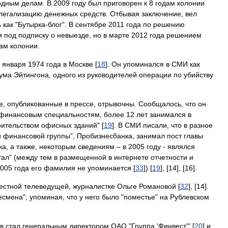
одным
делам
.
В
2009
году
был
приговорен
к
8
годам
колонии
легализацию
денежных
средств
.
Отбывая
заключение
,
вел
ь
как
"
Бутырка
-
блог
".
В
сентябре
2011
года
по
решению
и
под
подписку
о
невыезде
,
но
в
марте
2012
года
решением
дам
колонии
.
января
1974
года
в
Москве
[
18
].
Он
упоминался
в
СМИ
как
ума
Эйтингона
,
одного
из
руководителей
операции
по
убийству
е
,
опубликованные
в
прессе
,
отрывочны
.
Сообщалось
,
что
он
финансовым
специальностям
,
более
12
лет
занимался
в
оительством
офисных
зданий
" [
19
].
В
СМИ
писали
,
что
в
разное
й
финансовой
группы
",
Пробизнесбанка
,
занимал
пост
главы
ка
,
а
также
,
некоторым
сведениям
–
в
2005
году
-
являлся
тал
" (
между
тем
в
размещенной
в
интернете
отчетности
и
005
года
его
фамилия
не
упоминается
[
33
]) [
19
], [
14
], [
16
].
естной
телеведущей
,
журналистке
Ольге
Романовой
[
32
], [
14
].
есмена
",
упоминая
,
что
у
него
было
"
поместье
"
на
Рублевском
в
стал
генеральным
директором
ОАО
"
Группа
'
Финвест
'" [
20
]
и