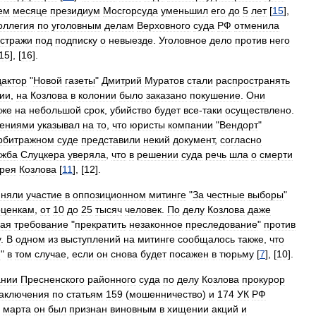
ем
месяце
президиум
Мосгорсуда
уменьшил
его
до
5
лет
[
15
],
оллегия
по
уголовным
делам
Верховного
суда
РФ
отменила
стражи
под
подписку
о
невыезде
.
Уголовное
дело
против
него
15
], [
16
].
дактор
"
Новой
газеты
"
Дмитрий
Муратов
стали
распространять
ии
,
на
Козлова
в
колонии
было
заказано
покушение
.
Они
аже
на
небольшой
срок
,
убийство
будет
все
-
таки
осуществлено
.
дениями
указывал
на
то
,
что
юристы
компании
"
Вендорт
"
рбитражном
суде
представили
некий
документ
,
согласно
ужба
Слуцкера
уверяла
,
что
в
решении
суда
речь
шла
о
смерти
рея
Козлова
[
11
], [
12
].
иняли
участие
в
оппозиционном
митинге
"
За
честные
выборы
"
оценкам
,
от
10
до
25
тысяч
человек
.
По
делу
Козлова
даже
ая
требование
"
прекратить
незаконное
преследование
"
против
у
.
В
одном
из
выступлений
на
митинге
сообщалось
также
,
что
м
"
в
том
случае
,
если
он
снова
будет
посажен
в
тюрьму
[
7
], [
10
].
ании
Пресненского
районного
суда
по
делу
Козлова
прокурор
аключения
по
статьям
159
(
мошенничество
)
и
174
УК
РФ
марта
он
был
признан
виновным
в
хищении
акций
и