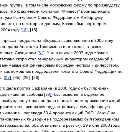
ании
группы
,
в
том
числе
московскую
фирму
по
производству
ось
,
что
фактически
компания
"
Финвест
"
принадлежала
нт
уже
был
членом
Совета
Федерации
,
и
Амбарцуму
ния
,
что
,
по
некоторым
данным
,
Козлов
был
партнером
2004
году
[
18
], [
15
].
",
пресса
продолжала
обсуждать
совершенное
в
2005
году
генерала
Анатолия
Трофимова
и
его
жены
,
а
также
яном
и
Слуцкером
[
31
].
Уже
в
начале
2007
года
Козлов
таточно
скоро
стал
генеральным
директором
созданной
в
занимавшейся
финансовым
посредничеством
и
дилерством
.
и
как
помощник
председателя
комитета
Совета
Федерации
по
ва
[
27
], [
35
], [
29
], [
36
].
ого
дела
против
Сафаряна
(
в
2008
году
он
был
признан
дам
лишения
свободы
[
28
])
был
выделен
в
отдельное
о
возбуждено
уголовное
дело
о
незаконном
присвоении
акций
риниматель
,
используя
подконтрольную
ему
офшорную
м
хищения
",
переведя
33
,
4
процента
акций
ОАО
"
Искож
"
на
становленных
лиц
(
один
из
подозреваемых
был
гражданином
ез
гражданства
;
оба
объявлены
в
розыск
).
29
июля
2008
года
ионировал
его
арест
.
Общая
сумма
ущерба
,
причиненного