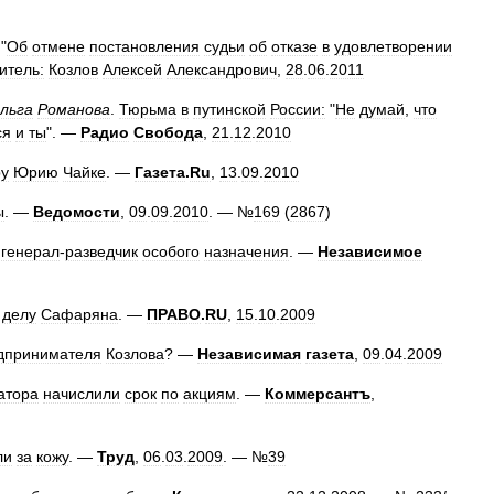
 "
Об
отмене
постановления
судьи
об
отказе
в
удовлетворении
итель:
Козлов
Алексей
Александрович
,
28
.
06
.
2011
льга
Романова
.
Тюрьма
в
путинской
России:
"
Не
думай
,
что
ся
и
ты
". —
Радио
Свобода
,
21
.
12
.
2010
ру
Юрию
Чайке
. —
Газета
.
Ru
,
13
.
09
.
2010
ы
. —
Ведомости
,
09
.
09
.
2010
. — №
169
(
2867
)
–
генерал
-
разведчик
особого
назначения
. —
Независимое
делу
Сафаряна
. —
ПРАВО
.
RU
,
15
.
10
.
2009
дпринимателя
Козлова
? —
Независимая
газета
,
09
.
04
.
2009
атора
начислили
срок
по
акциям
. —
Коммерсантъ
,
ли
за
кожу
. —
Труд
,
06
.
03
.
2009
. — №
39