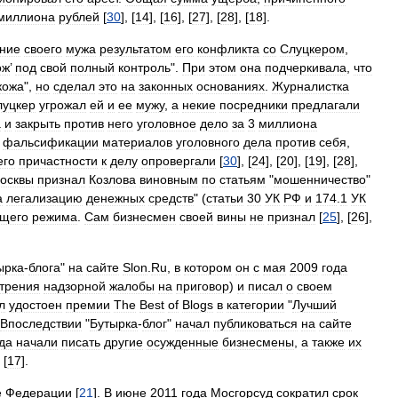
миллиона
рублей
[
30
], [
14
], [
16
], [
27
], [
28
], [
18
].
ние
своего
мужа
результатом
его
конфликта
со
Слуцкером
,
ож
’
под
свой
полный
контроль
".
При
этом
она
подчеркивала
,
что
кожа
",
но
сделал
это
на
законных
основаниях
.
Журналистка
луцкер
угрожал
ей
и
ее
мужу
,
а
некие
посредники
предлагали
а
и
закрыть
против
него
уголовное
дело
за
3
миллиона
фальсификации
материалов
уголовного
дела
против
себя
,
его
причастности
к
делу
опровергали
[
30
], [
24
], [
20
], [
19
], [
28
],
осквы
признал
Козлова
виновным
по
статьям
"
мошенничество
"
а
легализацию
денежных
средств
" (
статьи
30
УК
РФ
и
174
.
1
УК
щего
режима
.
Сам
бизнесмен
своей
вины
не
признал
[
25
], [
26
],
ырка
-
блога
"
на
сайте
Slon
.
Ru
,
в
котором
он
с
мая
2009
года
трения
надзорной
жалобы
на
приговор
)
и
писал
о
своем
л
удостоен
премии
The
Best
of
Blogs
в
категории
"
Лучший
Впоследствии
"
Бутырка
-
блог
"
начал
публиковаться
на
сайте
да
начали
писать
другие
осужденные
бизнесмены
,
а
также
их
 [
17
].
е
Федерации
[
21
].
В
июне
2011
года
Мосгорсуд
сократил
срок