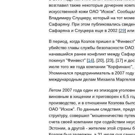
возглавил
также
некоторые
дочерние
комп
искусственной
кожи
ОАО
"
Искож
".
Сообщал
Владимиру
Слуцкеру
,
который
на
тот
моме
Сафаряну
.
При
этом
публиковались
сведе
Сафаряна
и
Слуцкера
еще
в
2002
[
29
]
или
В
период
,
когда
Козлов
пришел
в
"
Финвест
убийство
главы
службы
безопасности
ОАО
начавшийся
ранее
конфликт
между
Сафар
покинул
"
Финвест
" [
14
], [
20
], [
23
], [
17
]
и
дос
июле
того
же
года
компании
"
Корфинанс
",
Упоминался
предприниматель
в
2007
году
международным
делам
Михаила
Маргело
Летом
2007
года
один
из
эпизодов
уголовн
виновным
в
хищении
и
приговорен
к
6
,
5
го
производство
,
и
в
отношении
Козлова
был
ОАО
"
Искож
".
По
данным
следствия
,
предп
структуру
,
совершил
"
мошенничество
путе
счета
своей
компании
при
содействии
неу
Эстонии
,
а
другой
-
жителем
этой
страны
б
Козлов
был
задержан
,
а
31
июля
суд
санкц