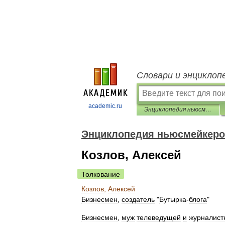
Словари и энциклоп
academic.ru
Энциклопедия ньюсмейкеров
Энциклопедия ньюсмейкер
Козлов, Алексей
Толкование
Козлов
,
Алексей
Бизнесмен
,
создатель
"
Бутырка
-
блога
"
Бизнесмен
,
муж
телеведущей
и
журналист