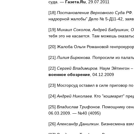
суда
. —
Газета
.
Ru
,
29
.
07
.
2011
[
18
]
Постановление
Верховного
Суда
РФ
.
надзорной
жалобы
"
Дело
№
5
-
Д11
-
42
,
заяв
[
19
]
Михаил
Соколов
,
Андрей
Бабушкин
,
О
тебя
это
не
касается
.
Там
можешь
оказать
[
20
]
Жалоба
Ольги
Романовой
генпрокуро
[
21
]
Лилия
Бирюкова
.
Попросили
из
палат
[
22
]
Сергей
Владимиров
.
Наум
Эйтингон
военное
обозрение
,
04
.
12
.
2009
[
23
]
Мосгорсуд
оставил
в
силе
приговор
по
[
24
]
Андрей
Николаев
.
Кто
"
кошмарит
"
пре
[
25
]
Владислав
Трифонов
.
Помощнику
сен
06
.
03
.
2009
. — №
40
(
4095
)
[
26
]
Александр
Данилкин
.
Бизнесмена
взя